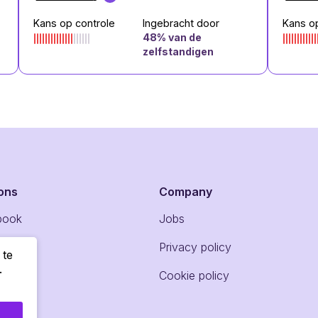
Kans op controle
Ingebracht door
Kans o
48
% van de
zelfstandigen
ons
Company
book
Jobs
gram
Privacy policy
 te
.
dIn
Cookie policy