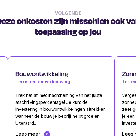
VOLGENDE
eze onkosten zijn misschien ook v
toepassing op jou
Bouwontwikkeling
Zonn
Terreinen en verbouwing
Terre
Trek het af, met inachtneming van het juiste
Vergee
afschrijvingspercentage! Je kunt de
zonnep
investering in bouwontwikkelingen aftrekken
zeer g
wanneer de bouw je bedrijf helpt groeien
je een
Uiteraard...
investe
Lees meer
Lees 