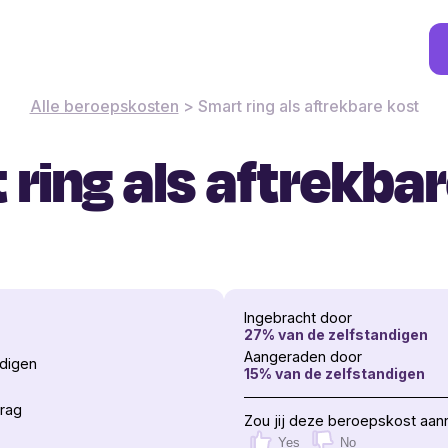
Alle beroepskosten
>
Smart ring als aftrekbare kost
ring als aftrekba
Ingebracht door
27
% van de zelfstandigen
Aangeraden door
rdigen
15
% van de zelfstandigen
rag
Zou jij deze beroepskost aan
Yes
No