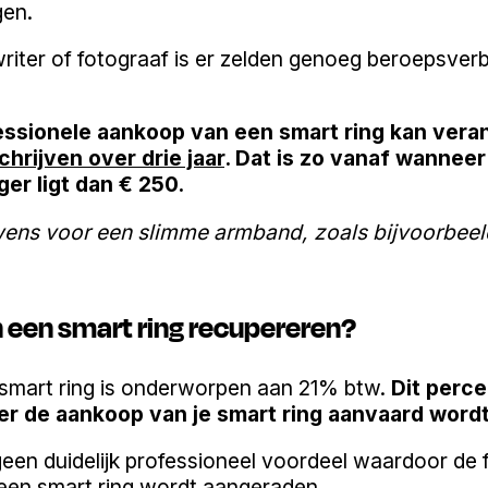
gen.
writer of fotograaf is er zelden genoeg beroepsv
ssionele aankoop van een smart ring kan veran
chrijven over drie jaar
. Dat is zo vanaf wannee
ger ligt dan € 250.
uwens voor een slimme armband, zoals bijvoorbee
n een smart ring recupereren?
smart ring is onderworpen aan 21% btw.
Dit perce
r de aankoop van je smart ring aanvaard wordt
geen duidelijk professioneel voordeel waardoor de 
een smart ring wordt aangeraden.