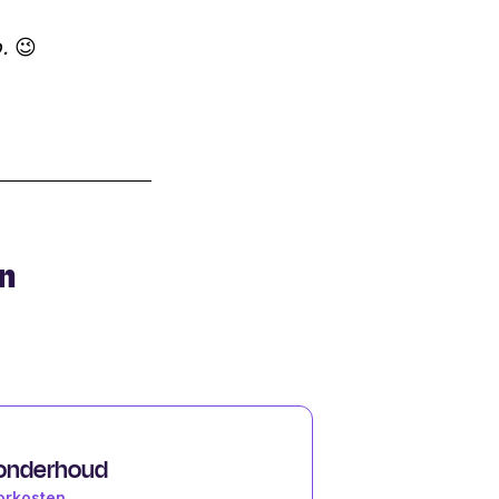
.
😉
an
onderhoud
orkosten