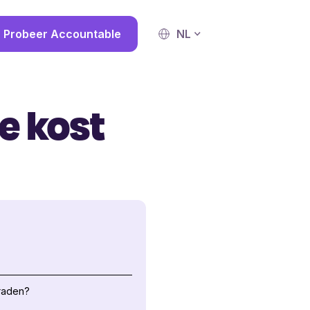
Probeer Accountable
NL
re kost
raden?