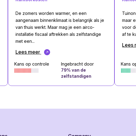
De zomers worden warmer, en een
Tuinond
aangenaam binnenklimaat is belangrijk als je
maar e
van thuis werkt. Maar mag je een airco-
voor d
installatie fiscaal aftrekken als zelfstandige
af te k
met een...
Lees 
Lees meer
Kans op controle
Ingebracht door
Kans o
79
% van de
zelfstandigen