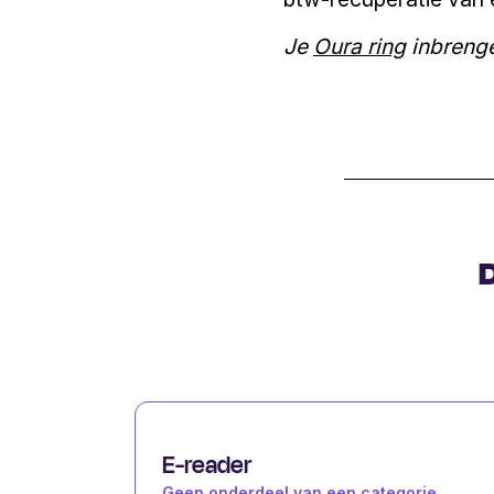
Je
Oura ring
inbrenge
D
E-reader
Geen onderdeel van een categorie